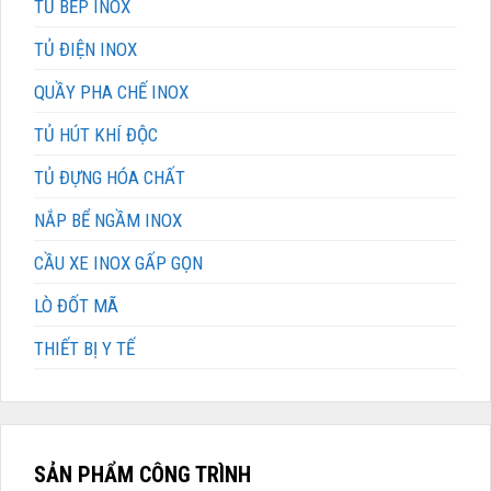
TỦ BẾP INOX
TỦ ĐIỆN INOX
QUẦY PHA CHẾ INOX
TỦ HÚT KHÍ ĐỘC
TỦ ĐỰNG HÓA CHẤT
NẮP BỂ NGẦM INOX
CẦU XE INOX GẤP GỌN
LÒ ĐỐT MÃ
THIẾT BỊ Y TẾ
SẢN PHẨM CÔNG TRÌNH