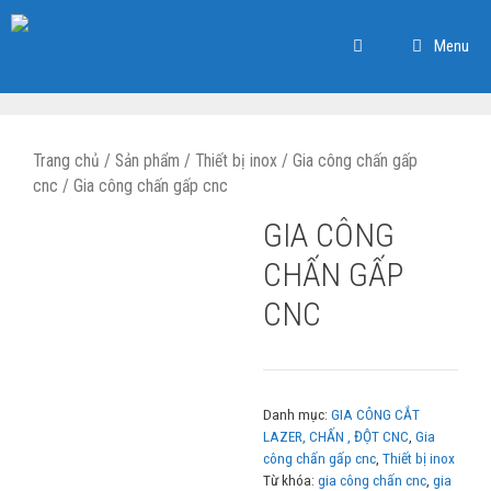
Chuyển
đến
Menu
nội
dung
Trang chủ
/
Sản phẩm
/
Thiết bị inox
/
Gia công chấn gấp
cnc
/ Gia công chấn gấp cnc
GIA CÔNG
CHẤN GẤP
CNC
Danh mục:
GIA CÔNG CẮT
LAZER, CHẤN , ĐỘT CNC
,
Gia
công chấn gấp cnc
,
Thiết bị inox
Từ khóa:
gia công chấn cnc
,
gia