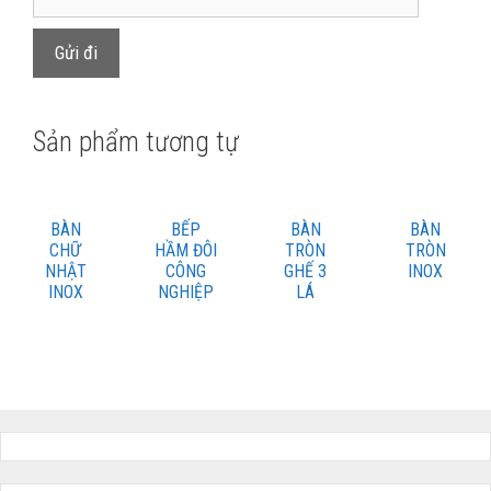
Sản phẩm tương tự
BÀN
BẾP
BÀN
BÀN
CHỮ
HẦM ĐÔI
TRÒN
TRÒN
NHẬT
CÔNG
GHẾ 3
INOX
INOX
NGHIỆP
LÁ