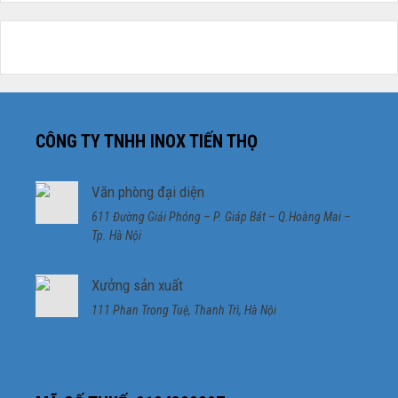
CÔNG TY TNHH INOX TIẾN THỌ
Văn phòng đại diện
611 Đường Giải Phóng – P. Giáp Bát – Q.Hoàng Mai –
Tp. Hà Nội
Xưởng sản xuất
111 Phan Trong Tuệ, Thanh Trì, Hà Nội