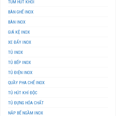
TUM HÚT KHÓI
BÀN GHẾ INOX
BÀN INOX
GIÁ KỆ INOX
XE ĐẨY INOX
TỦ INOX
TỦ BẾP INOX
TỦ ĐIỆN INOX
QUẦY PHA CHẾ INOX
TỦ HÚT KHÍ ĐỘC
TỦ ĐỰNG HÓA CHẤT
NẮP BỂ NGẦM INOX