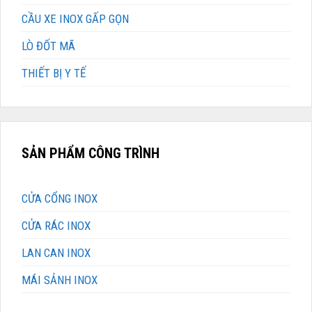
CẦU XE INOX GẤP GỌN
LÒ ĐỐT MÃ
THIẾT BỊ Y TẾ
SẢN PHẨM CÔNG TRÌNH
CỬA CỔNG INOX
CỬA RÁC INOX
LAN CAN INOX
MÁI SẢNH INOX