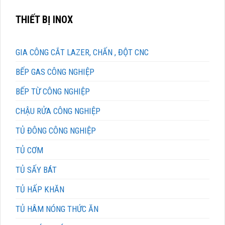
THIẾT BỊ INOX
GIA CÔNG CẮT LAZER, CHẤN , ĐỘT CNC
BẾP GAS CÔNG NGHIỆP
BẾP TỪ CÔNG NGHIỆP
CHẬU RỬA CÔNG NGHIỆP
TỦ ĐÔNG CÔNG NGHIỆP
TỦ CƠM
TỦ SẤY BÁT
TỦ HẤP KHĂN
TỦ HÂM NÓNG THỨC ĂN