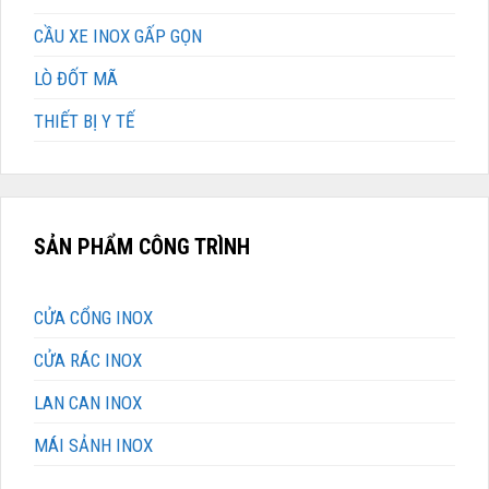
CẦU XE INOX GẤP GỌN
LÒ ĐỐT MÃ
THIẾT BỊ Y TẾ
SẢN PHẨM CÔNG TRÌNH
CỬA CỔNG INOX
CỬA RÁC INOX
LAN CAN INOX
MÁI SẢNH INOX