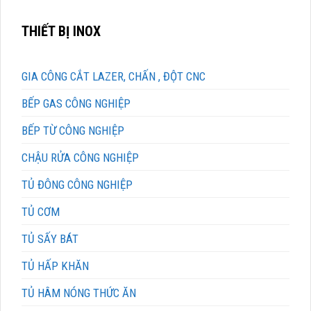
THIẾT BỊ INOX
GIA CÔNG CẮT LAZER, CHẤN , ĐỘT CNC
BẾP GAS CÔNG NGHIỆP
BẾP TỪ CÔNG NGHIỆP
CHẬU RỬA CÔNG NGHIỆP
TỦ ĐÔNG CÔNG NGHIỆP
TỦ CƠM
TỦ SẤY BÁT
TỦ HẤP KHĂN
TỦ HÂM NÓNG THỨC ĂN