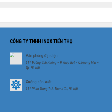
CÔNG TY TNHH INOX TIẾN THỌ
Văn phòng đại diện
611 Đường Giải Phóng – P. Giáp Bát – Q.Hoàng Mai –
Tp. Hà Nội
Xưởng sản xuất
111 Phan Trong Tuệ, Thanh Trì, Hà Nội