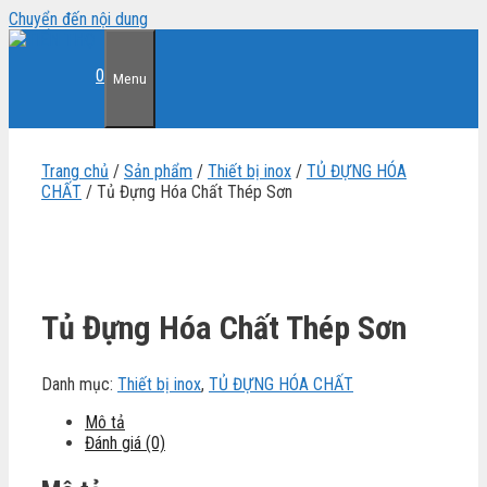
Chuyển đến nội dung
0
Menu
Trang chủ
/
Sản phẩm
/
Thiết bị inox
/
TỦ ĐỰNG HÓA
CHẤT
/ Tủ Đựng Hóa Chất Thép Sơn
Tủ Đựng Hóa Chất Thép Sơn
Danh mục:
Thiết bị inox
,
TỦ ĐỰNG HÓA CHẤT
Mô tả
Đánh giá (0)