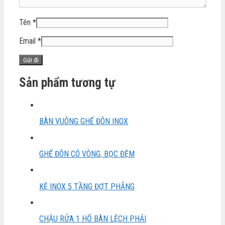
Tên
*
Email
*
Sản phẩm tương tự
BÀN VUÔNG GHẾ ĐÔN INOX
GHẾ ĐÔN CÓ VÒNG, BỌC ĐỆM
KỆ INOX 5 TẦNG ĐỢT PHẲNG
CHẬU RỬA 1 HỐ BÀN LỆCH PHẢI