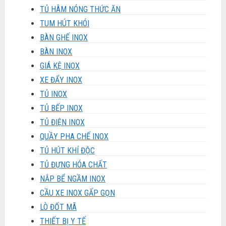
TỦ HÂM NÓNG THỨC ĂN
TUM HÚT KHÓI
BÀN GHẾ INOX
BÀN INOX
GIÁ KỆ INOX
XE ĐẨY INOX
TỦ INOX
TỦ BẾP INOX
TỦ ĐIỆN INOX
QUẦY PHA CHẾ INOX
TỦ HÚT KHÍ ĐỘC
TỦ ĐỰNG HÓA CHẤT
NẮP BỂ NGẦM INOX
CẦU XE INOX GẤP GỌN
LÒ ĐỐT MÃ
THIẾT BỊ Y TẾ