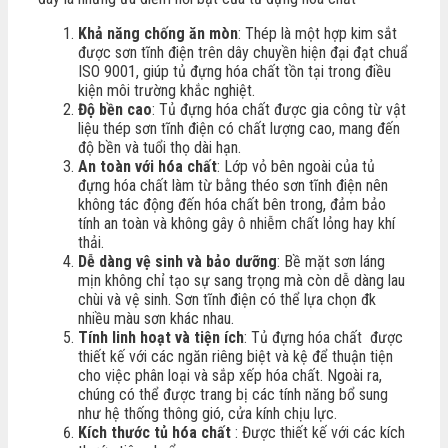
Khả năng chống ăn mòn
: Thép là một hợp kim sắt
được sơn tĩnh điện trên dây chuyền hiện đại đạt chuẩ
ISO 9001, giúp tủ đựng hóa chất tồn tại trong điều
kiện môi trường khắc nghiệt.
Độ bền cao
: Tủ đựng hóa chất được gia công từ vật
liệu thép sơn tĩnh điện có chất lượng cao, mang đến
độ bền và tuổi thọ dài hạn.
An toàn với hóa chất
: Lớp vỏ bên ngoài của tủ
đựng hóa chất làm từ bằng théo sơn tĩnh điện nên
không tác động đến hóa chất bên trong, đảm bảo
tính an toàn và không gây ô nhiễm chất lỏng hay khí
thải.
Dễ dàng vệ sinh và bảo dưỡng
: Bề mặt sơn láng
mịn không chỉ tạo sự sang trọng mà còn dễ dàng lau
chùi và vệ sinh. Sơn tĩnh điện có thể lựa chọn đk
nhiều màu sơn khác nhau.
Tính linh hoạt và tiện ích
: Tủ đựng hóa chất được
thiết kế với các ngăn riêng biệt và kệ để thuận tiện
cho việc phân loại và sắp xếp hóa chất. Ngoài ra,
chúng có thể được trang bị các tính năng bổ sung
như hệ thống thông gió, cửa kính chịu lực.
Kích thước tủ hóa chất
: Được thiết kế với các kích