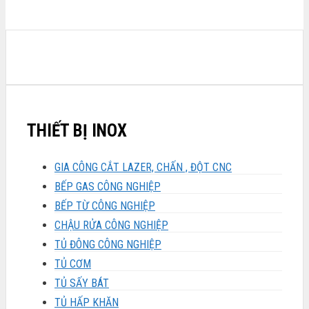
THIẾT BỊ INOX
GIA CÔNG CẮT LAZER, CHẤN , ĐỘT CNC
BẾP GAS CÔNG NGHIỆP
BẾP TỪ CÔNG NGHIỆP
CHẬU RỬA CÔNG NGHIỆP
TỦ ĐÔNG CÔNG NGHIỆP
TỦ CƠM
TỦ SẤY BÁT
TỦ HẤP KHĂN