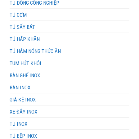
TỦ ĐÔNG CÔNG NGHIỆP
TỦ CƠM
TỦ SẤY BÁT
TỦ HẤP KHĂN
TỦ HÂM NÓNG THỨC ĂN
TUM HÚT KHÓI
BÀN GHẾ INOX
BÀN INOX
GIÁ KỆ INOX
XE ĐẨY INOX
TỦ INOX
TỦ BẾP INOX