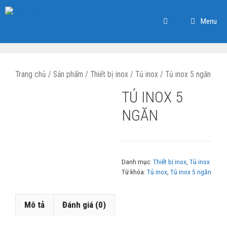
Chuyển
đến
Menu
nội
dung
Trang chủ
/
Sản phẩm
/
Thiết bị inox
/
Tủ inox
/ Tủ inox 5 ngăn
TỦ INOX 5
NGĂN
Danh mục:
Thiết bị inox
,
Tủ inox
Từ khóa:
Tủ inox
,
Tủ inox 5 ngăn
Mô tả
Đánh giá (0)