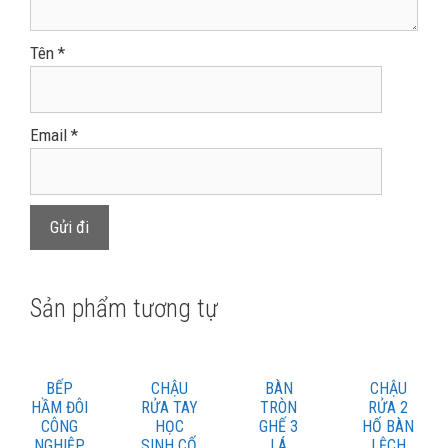
Tên
*
Email
*
Sản phẩm tương tự
BẾP
CHẬU
BÀN
CHẬU
HẦM ĐÔI
RỬA TAY
TRÒN
RỬA 2
CÔNG
HỌC
GHẾ 3
HỐ BÀN
NGHIỆP
SINH CỐ
LÁ
LỆCH