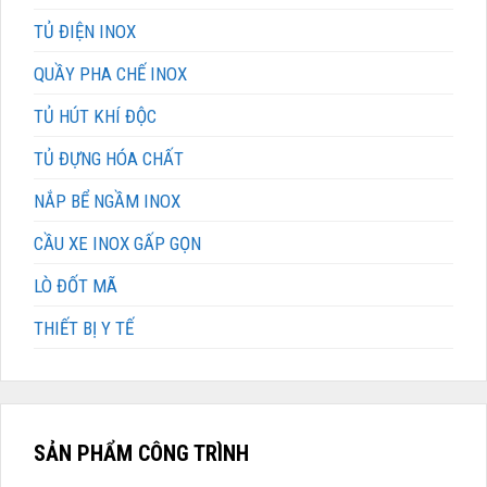
TỦ ĐIỆN INOX
QUẦY PHA CHẾ INOX
TỦ HÚT KHÍ ĐỘC
TỦ ĐỰNG HÓA CHẤT
NẮP BỂ NGẦM INOX
CẦU XE INOX GẤP GỌN
LÒ ĐỐT MÃ
THIẾT BỊ Y TẾ
SẢN PHẨM CÔNG TRÌNH