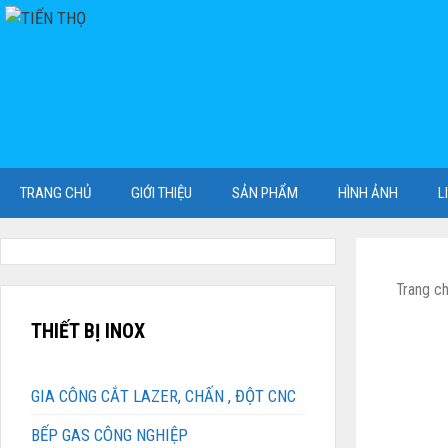
Chuyển
đến
nội
dung
TRANG CHỦ
GIỚI THIỆU
SẢN PHẨM
HÌNH ẢNH
L
Trang c
THIẾT BỊ INOX
GIA CÔNG CẮT LAZER, CHẤN , ĐỘT CNC
BẾP GAS CÔNG NGHIỆP