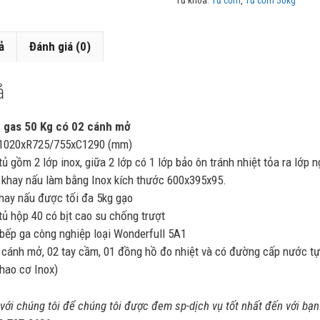
ả
Đánh giá (0)
ả
 gas 50 Kg có 02 cánh mở
D1020xR725/755xC1290 (mm)
ủ gồm 2 lớp inox, giữa 2 lớp có 1 lớp bảo ôn tránh nhiệt tỏa ra lớp n
 khay nấu làm bằng Inox kích thước 600x395x95.
hay nấu được tối đa 5kg gạo
tủ hộp 40 có bịt cao su chống trượt
bếp ga công nghiệp loại Wonderfull 5A1
 cánh mở, 02 tay cầm, 01 đồng hồ đo nhiệt và có đường cấp nước t
hao cơ Inox)
 với chúng tôi để chúng tôi được đem sp-dịch vụ tốt nhất đến với bạn