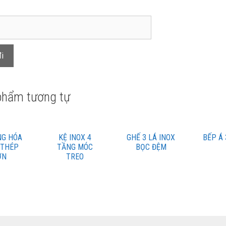
phẩm tương tự
NG HÓA
KỆ INOX 4
GHẾ 3 LÁ INOX
BẾP Á
 THÉP
TẦNG MÓC
BỌC ĐỆM
ƠN
TREO