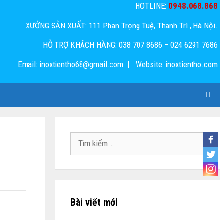
HOTLINE:
0948.068.868
XƯỞNG SẢN XUẤT: 111 Phan Trọng Tuệ, Thanh Trì , Hà Nội.
HỖ TRỢ KHÁCH HÀNG: 038 707 8686 – 024 6291 7686
Email: inoxtientho68@gmail.com | Website: inoxtientho.com
Tìm
kiếm
cho:
Bài viết mới