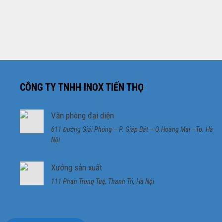
CÔNG TY TNHH INOX TIẾN THỌ
Văn phòng đại diện
611 Đường Giải Phóng – P. Giáp Bát – Q.Hoàng Mai –Tp. Hà
Nội
Xưởng sản xuất
111 Phan Trong Tuệ, Thanh Trì, Hà Nội