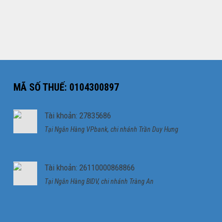
MÃ SỐ THUẾ: 0104300897
Tài khoản: 27835686
Tại Ngân Hàng VPbank, chi nhánh Trần Duy Hưng
Tài khoản: 26110000868866
Tại Ngân Hàng BIDV, chi nhánh Tràng An