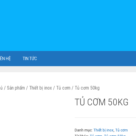
IÊN HỆ
TIN TỨC
hủ
/
Sản phẩm
/
Thiết bị inox
/
Tủ cơm
/ Tủ cơm 50kg
TỦ CƠM 50KG
Danh mục:
Thiết bị inox
,
Tủ cơm
Từ khóa:
Tủ cơm
,
Tủ cơm 50kg