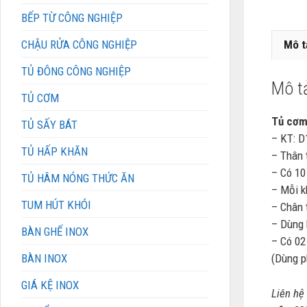
BẾP TỪ CÔNG NGHIỆP
CHẬU RỬA CÔNG NGHIỆP
Mô t
TỦ ĐÔNG CÔNG NGHIỆP
Mô t
TỦ CƠM
Tủ cơm
TỦ SẤY BÁT
– KT: 
TỦ HẤP KHĂN
– Thân t
– Có 10
TỦ HÂM NÓNG THỨC ĂN
– Mỗi k
TUM HÚT KHÓI
– Chân 
– Dùng 
BÀN GHẾ INOX
– Có 02
BÀN INOX
(Dùng p
GIÁ KỆ INOX
Liên hệ