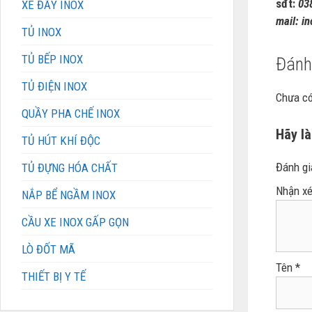
sđt:
038
XE ĐẨY INOX
mail:
in
TỦ INOX
TỦ BẾP INOX
Đánh
TỦ ĐIỆN INOX
Chưa có
QUẦY PHA CHẾ INOX
Hãy là
TỦ HÚT KHÍ ĐỘC
Đánh gi
TỦ ĐỰNG HÓA CHẤT
Nhận xé
NẮP BỂ NGẦM INOX
CẦU XE INOX GẤP GỌN
LÒ ĐỐT MÃ
Tên
*
THIẾT BỊ Y TẾ